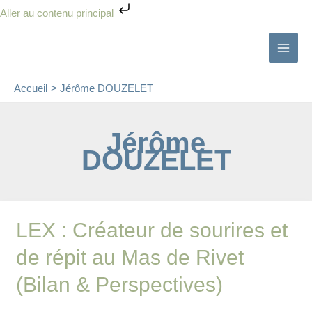
Aller
Aller au contenu principal
au
contenu
Accueil
Jérôme DOUZELET
Jérôme
DOUZELET
LEX
LEX : Créateur de sourires et
:
de répit au Mas de Rivet
Créateur
de
(Bilan & Perspectives)
sourires
et