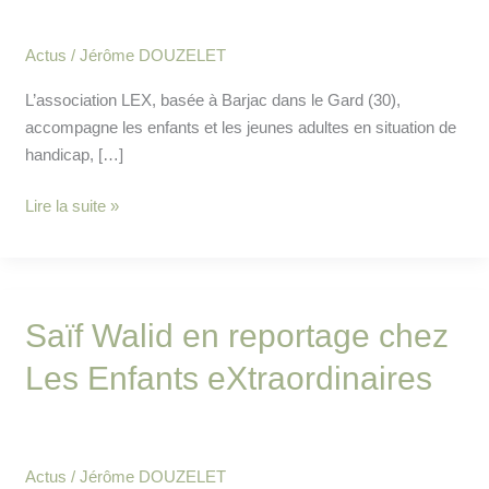
de
répit
Actus
/
Jérôme DOUZELET
au
L’association LEX, basée à Barjac dans le Gard (30),
Mas
accompagne les enfants et les jeunes adultes en situation de
de
handicap, […]
Rivet
(Bilan
Lire la suite »
&
Perspectives)
Saïf
Saïf Walid en reportage chez
Walid
Les Enfants eXtraordinaires
en
reportage
chez
Les
Actus
/
Jérôme DOUZELET