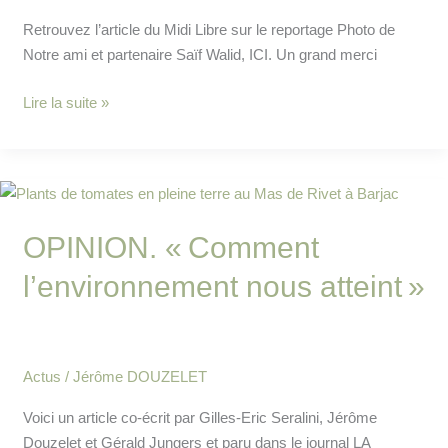
Enfants
eXtraordinaires
Retrouvez l’article du Midi Libre sur le reportage Photo de
Notre ami et partenaire Saïf Walid, ICI. Un grand merci
Lire la suite »
OPINION.
«
OPINION. « Comment
Comment
l’environnement
l’environnement nous atteint »
nous
atteint »
Actus
/
Jérôme DOUZELET
Voici un article co-écrit par G‌illes-Eric Seralini, Jérôme
Douzelet et Gérald Jungers et paru dans le journal LA