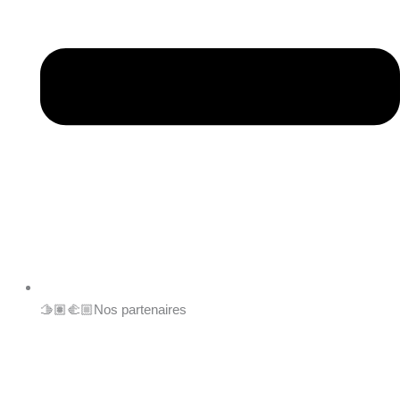
🫱🏽‍🫲🏼Nos partenaires