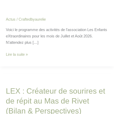
eXtraordinaires
Actus
/
Craftedbyaurelie
Voici le programme des activités de l’association Les Enfants
eXtraordinaires pour les mois de Juillet et Août 2026.
N’attendez plus […]
Lire la suite »
LEX
:
LEX : Créateur de sourires et
Créateur
de
de répit au Mas de Rivet
sourires
et
(Bilan & Perspectives)