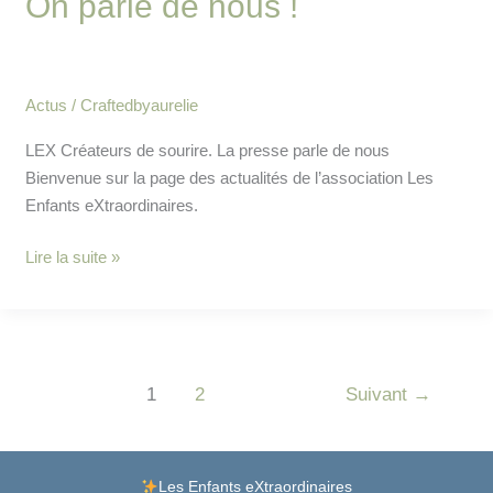
On parle de nous !
!
Actus
/
Craftedbyaurelie
LEX Créateurs de sourire. La presse parle de nous
Bienvenue sur la page des actualités de l’association Les
Enfants eXtraordinaires.
Lire la suite »
1
2
Suivant
→
Facebook
Instagram
Lien
Les Enfants eXtraordinaires