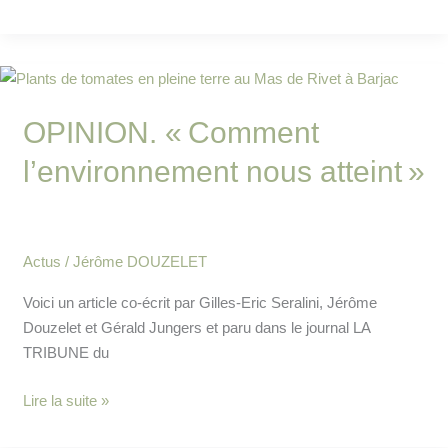
OPINION.
«
OPINION. « Comment
Comment
l’environnement
l’environnement nous atteint »
nous
atteint »
Actus
/
Jérôme DOUZELET
Voici un article co-écrit par G‌illes-Eric Seralini, Jérôme
Douzelet et Gérald Jungers et paru dans le journal LA
TRIBUNE du
Lire la suite »