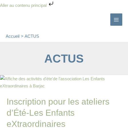
Aller
Aller au contenu principal
au
contenu
Accueil
ACTUS
ACTUS
Inscription
pour
les
Inscription pour les ateliers
ateliers
d’Été-
d’Été-Les Enfants
Les
Enfants
eXtraordinaires