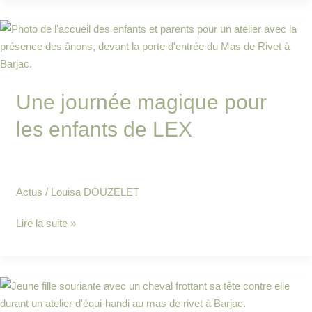
Une
journée
magique
pour
Une journée magique pour
les
enfants
les enfants de LEX
de
LEX
Actus
/
Louisa DOUZELET
Lire la suite »
Les
enfants