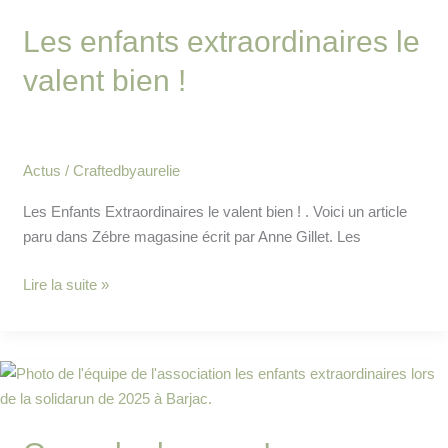
extraordinaires
Les enfants extraordinaires le
le
valent
valent bien !
bien
!
Actus
/
Craftedbyaurelie
Les Enfants Extraordinaires le valent bien ! . Voici un article
paru dans Zébre magasine écrit par Anne Gillet. Les
Lire la suite »
On
parle
de
nous