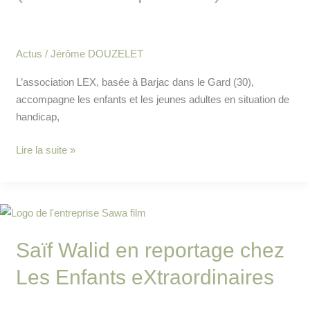
de
répit
au
Actus
/
Jérôme DOUZELET
Mas
de
L’association LEX, basée à Barjac dans le Gard (30),
Rivet
accompagne les enfants et les jeunes adultes en situation de
(Bilan
handicap,
&
Perspectives)
Lire la suite »
Saïf
Walid
Saïf Walid en reportage chez
en
reportage
Les Enfants eXtraordinaires
chez
Les