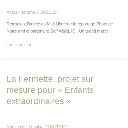
Enfants
eXtraordinaires
Actus
/
Jérôme DOUZELET
Retrouvez l’article du Midi Libre sur le reportage Photo de
Notre ami et partenaire Saïf Walid, ICI. Un grand merci
Lire la suite »
La
La Fermette, projet sur
Fermette,
mesure pour « Enfants
projet
sur
extraordinaires »
mesure
pour
« Enfants
extraordinaires »
Non classé
/
Louisa DOUZELET