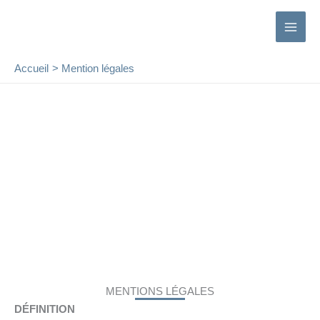
contenu
Aller
principal
au
contenu
Accueil
Mention légales
MENTIONS LÉGALES
MENTIONS LÉGALES
DÉFINITION