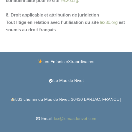
confidentialité pour le site
lex30.org
.
8. Droit applicable et attribution de juridiction
Tout litige en relation avec l’utilisation du site
lex30.org
est
soumis au droit français.
Facebook
Instagram
Lien
Les Enfants eXtraordinaires
🏠Le Mas de Rivet
833 chemin du Mas de Rivet, 30430 BARJAC, FRANCE |
📧 Email:
lex@lemasderivet.com