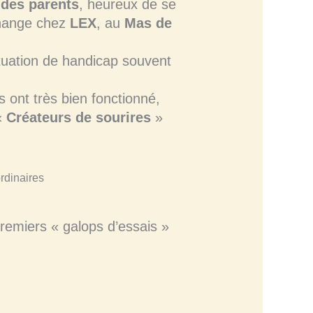
 des parents
, heureux de se
change chez
LEX
, au
Mas de
ituation de handicap souvent
s ont très bien fonctionné,
«
Créateurs de sourires
»
remiers « galops d’essais »