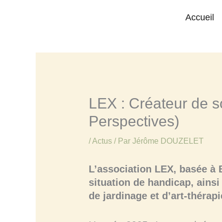
contenu
Aller
Accueil
Actus
LEX : Créateur de sourires et de r
principal
Accueil
au
contenu
LEX : Créateur de so
Perspectives)
/
Actus
/ Par
Jérôme DOUZELET
L’association LEX, basée à 
situation de handicap, ainsi
de jardinage et d’art-thérapi