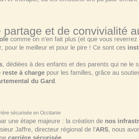
artage et de convivialité a
ole
comme on n’en fait plus (et que vous reverrez
, pour le meilleur et pour le pire ! Ce sont ces
ins
s
, dédiées à des enfants et des parents qui ne le 
e reste à charge
pour les familles, grâce au souti
artemental du Gard
.
ière sécurisée en Occitanie
ar une étape majeure : la création de
nos infrast
ieur Jaffre, directeur régional de l’
ARS
, nous avon
une
carrière sécurisée
.