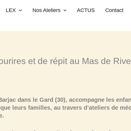
épit au Mas de Rivet (Bilan & Perspectives)
LEX
Nos Ateliers
ACTUS
Contact
urires et de répit au Mas de Rive
Barjac dans le Gard (30), accompagne les enfant
 que leurs familles, au travers d’ateliers de mé
e.