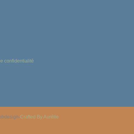
 confidentialité
bdesign-
Crafted By Aurélie