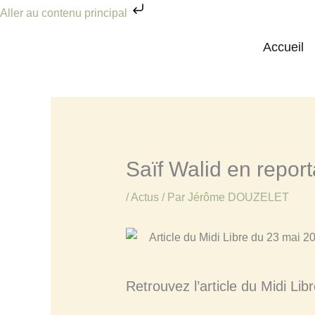
Aller
Aller au contenu principal
au
Accueil
Actus
Saïf Walid en reportage chez Les 
Accueil
contenu
Saïf Walid en repor
/
Actus
/ Par
Jérôme DOUZELET
Retrouvez l’article du Midi Li