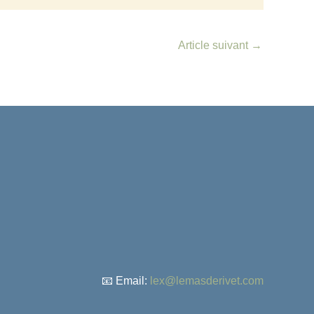
Article suivant
→
📧 Email:
lex@lemasderivet.com