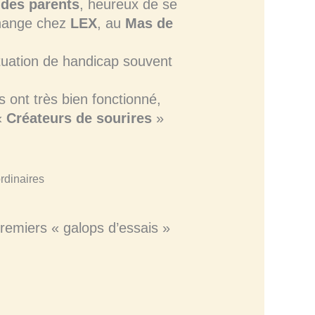
 des parents
, heureux de se
change chez
LEX
, au
Mas de
ituation de handicap souvent
s ont très bien fonctionné,
«
Créateurs de sourires
»
remiers « galops d’essais »