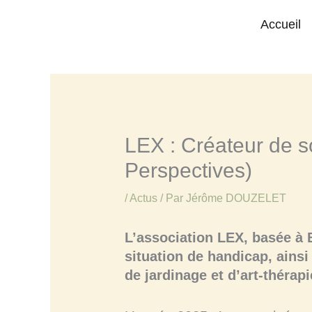
contenu
Aller
Accueil
Actus
LEX : Créateur de sourires et de r
principal
Accueil
au
contenu
LEX : Créateur de so
Perspectives)
/
Actus
/ Par
Jérôme DOUZELET
L’association LEX, basée à 
situation de handicap, ainsi
de jardinage et d’art-thérapi