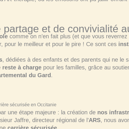
artage et de convivialité a
ole
comme on n’en fait plus (et que vous reverrez
, pour le meilleur et pour le pire ! Ce sont ces
ins
s
, dédiées à des enfants et des parents qui ne le 
e reste à charge
pour les familles, grâce au souti
artemental du Gard
.
ière sécurisée en Occitanie
ar une étape majeure : la création de
nos infrast
ieur Jaffre, directeur régional de l’
ARS
, nous avon
une
carrière sécurisée
.