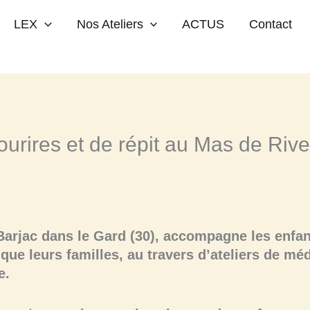
épit au Mas de Rivet (Bilan & Perspectives)
LEX
Nos Ateliers
ACTUS
Contact
urires et de répit au Mas de Rive
Barjac dans le Gard (30), accompagne les enfant
 que leurs familles, au travers d’ateliers de mé
e.